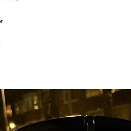
en.
.