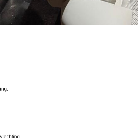
ing.
lechting.