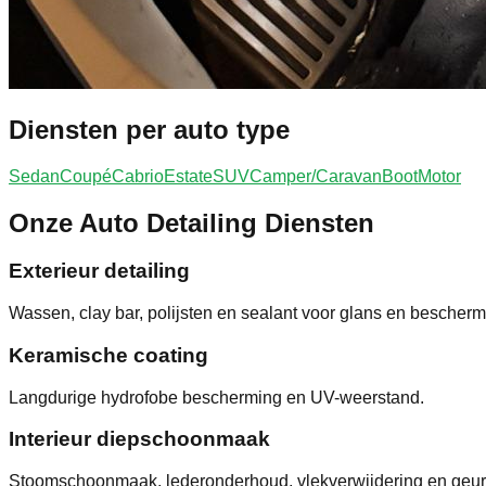
Diensten per auto type
Sedan
Coupé
Cabrio
Estate
SUV
Camper/Caravan
Boot
Motor
Onze Auto Detailing Diensten
Exterieur detailing
Wassen, clay bar, polijsten en sealant voor glans en bescherm
Keramische coating
Langdurige hydrofobe bescherming en UV-weerstand.
Interieur diepschoonmaak
Stoomschoonmaak, lederonderhoud, vlekverwijdering en geurv