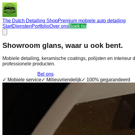
The Dutch Detailing Shop
Premium mobiele auto detailing
Start
Diensten
Portfolio
Over ons
Boek nu
Showroom glans, waar u ook bent.
Mobiele detailing, keramische coatings, polijsten en interie
professionele producten.
Ontdek diensten
Bel ons
✓ Mobiele service
✓ Milieuvriendelijk
✓ 100% gegarandeerd