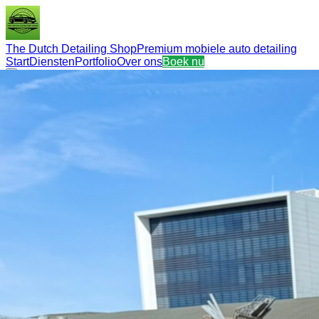
The Dutch Detailing Shop
Premium mobiele auto detailing
Start
Diensten
Portfolio
Over ons
Boek nu